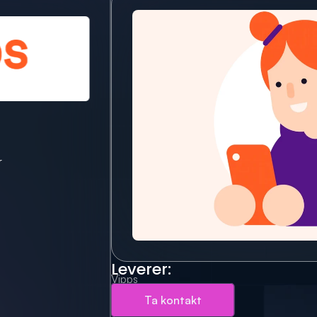
r
Leverer:
Vipps
Ta kontakt