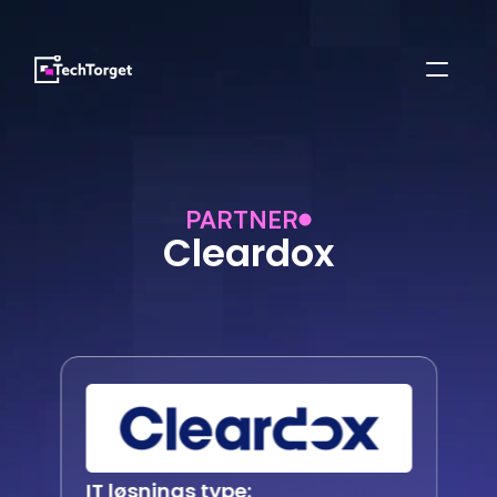
PARTNER
Cleardox
IT løsnings type: