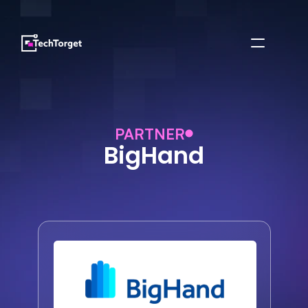
PARTNER
BigHand