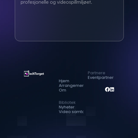
profesjonelle og videospillmiljøet.
Partnere
Eventpartner
Hjem
Arrangementer
Om
Bibliotek
Nyheter
Video samtaler